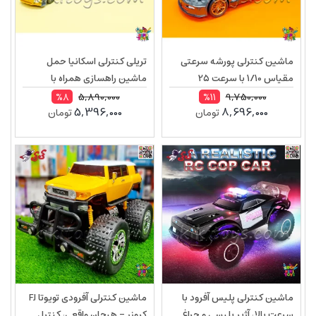
ماشین کنترلی پورشه سرعتی
تریلی کنترلی اسکانیا حمل
مقیاس 1/10 با سرعت 25
ماشین راهسازی همراه با
کیلومتر مدل 1825
ماشین‌های ساخت‌و‌ساز مدل
5,890,000
9,750,000
%8
%11
5,396,000
8,696,000
تومان
تومان
91634
ماشین کنترلی پلیس آفرود با
ماشین کنترلی آفرودی تویوتا FJ
سرعت بالا، آژیر پلیسی و چراغ
کروزر – هیجان واقعی، کنترل