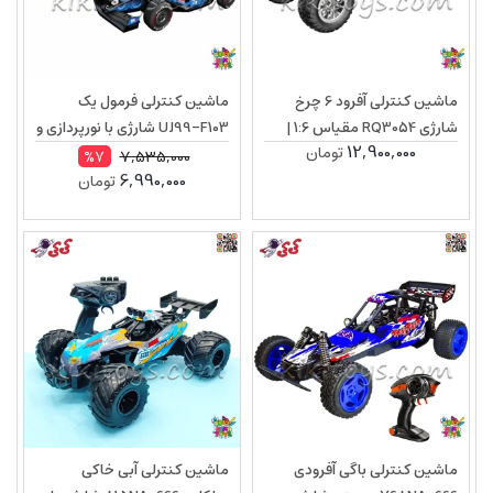
ماشین کنترلی آفرود 6 چرخ
ماشین کنترلی فرمول یک
شارژی RQ3054 مقیاس 1:6 |
UJ99-F103 شارژی با نورپردازی و
12,900,000
تومان
Rock Crawler
سرعت 20 کیلومتر
7,535,000
%7
6,990,000
تومان
ماشین کنترلی باگی آفرودی
ماشین کنترلی آبی خاکی