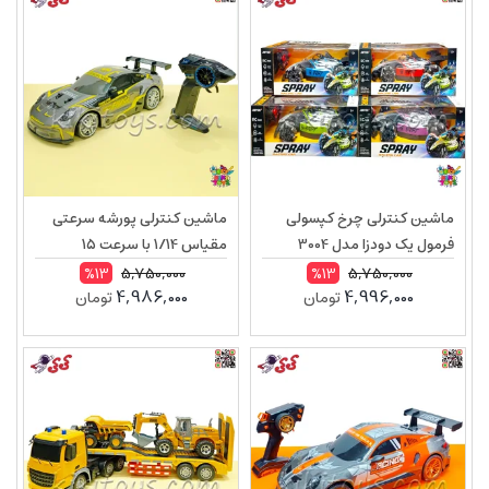
ماشین کنترلی چرخ کپسولی
ماشین کنترلی پورشه سرعتی
فرمول یک دودزا مدل 3004
مقیاس 1/14 با سرعت 15
کیلومتر مدل 1832
5,750,000
5,750,000
%13
%13
4,986,000
4,996,000
تومان
تومان