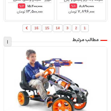
گردان – طراحی بزرگ سایز 1:8
حرفه‌ای و طراحی بزرگ سایز 1/10
15,400,000
8,890,000
%12
%11
13,500,000
7,896,000
تومان
تومان
مدل 90207F
16
15
14
3
2
1
مطالب مرتبط
|