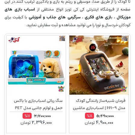
تا کودک را از طریق صدا، موسیقی و ریتم به بازی و یادگیری ترغیب کنند.در این
صفحه از فروشگاه اینترنتی کی کی تویز انواع مختلفی از
اسباب بازی های
موزیکال
، ب
ازی های فکری
،
سرگرمی های جذاب و آموزشی
با کیفیت برای
کودکان خردسال و نوپا را می توانید مشاهده و ثبت سفارش نمایید.
فرمان شبیه‌ساز رانندگی کودک
سگ رباتی اسباب‌بازی با باکس
مدل 9-661 | اسباب‌بازی ماشین
حمل و لوازم جانبی مدل PET
موزیکال با چراغ، حرکت جلو و
WORLD – موزیکال و متحرک
2,700,000
5,490,000
%11
%11
2,396,000
4,900,000
تومان
تومان
عقب
699