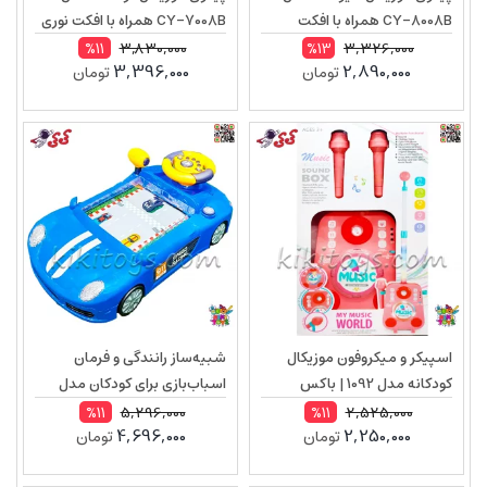
CY-8008B همراه با افکت
CY-7008B همراه با افکت نوری
صوتی، مناسب کودکان ۱۲ ماه به
و صوتی، مناسب کودکان ۱۲ ماه
3,830,000
3,326,000
%11
%13
3,396,000
2,890,000
تومان
تومان
بالا
به بالا
اسپیکر و میکروفون موزیکال
شبیه‌ساز رانندگی و فرمان
کودکانه مدل 1092 | باکس
اسباب‌بازی برای کودکان مدل
موسیقی با نورپردازی و ضبط
SJ703B برند RJS
5,296,000
2,525,000
%11
%11
4,696,000
2,250,000
تومان
تومان
صدا