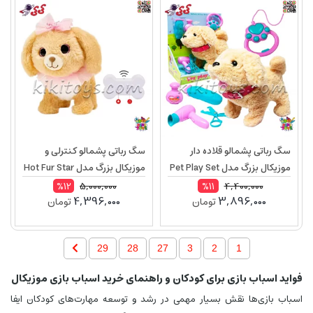
سگ رباتی پشمالو قلاده دار
سگ رباتی پشمالو کنترلی و
موزیکال بزرگ مدل Pet Play Set
موزیکال بزرگ مدل Hot Fur Star
T515
T830
5,000,000
4,400,000
%12
%11
4,396,000
3,896,000
تومان
تومان
29
28
27
3
2
1
فواید اسباب بازی برای کودکان و راهنمای خرید اسباب بازی موزیکال
اسباب بازی‌ها نقش بسیار مهمی در رشد و توسعه مهارت‌های کودکان ایفا