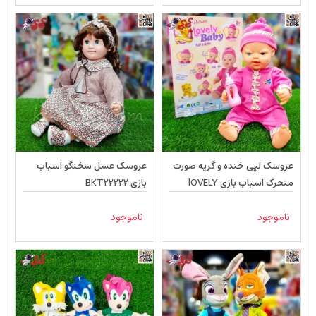
عروسک لپی خنده و گریه صورت
عروسک عسل سخنگو اسباب
متحرک اسباب بازی lOVELY
بازی BKT22222
Baby 68013
ناموجود
ناموجود