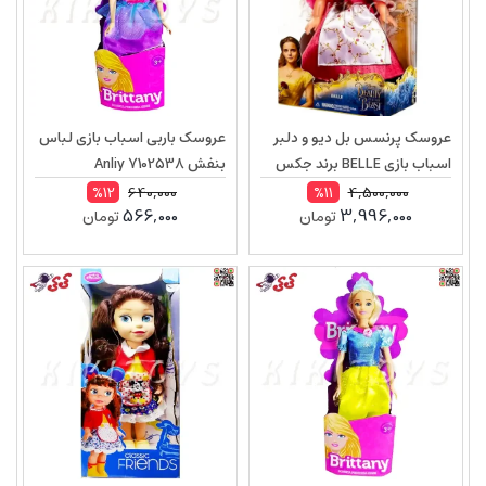
عروسک پرنسس بل دیو و دلبر
عروسک باربی اسباب بازی لباس
اسباب بازی BELLE برند جکس
بنفش Anliy 7102538
54548
640,000
4,500,000
%12
%11
566,000
3,996,000
تومان
تومان