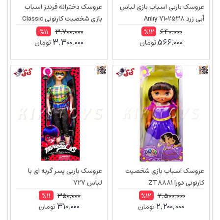
عروسک باربی اسباب بازی لباس
عروسک دخترانه فرندز اسباب
آبی زرد Anliy 7102538
بازی شخصیت کارتونی Classic
friends doll ZT9947
3,700,000
640,000
%11
%12
3,300,000
566,000
تومان
تومان
عروسک اسباب بازی شخصیت
عروسک باربی پسر گربه ای با
کارتونی دورا ZT8881
لباس 727
350,000
2,500,000
%11
%12
310,000
2,200,000
تومان
تومان