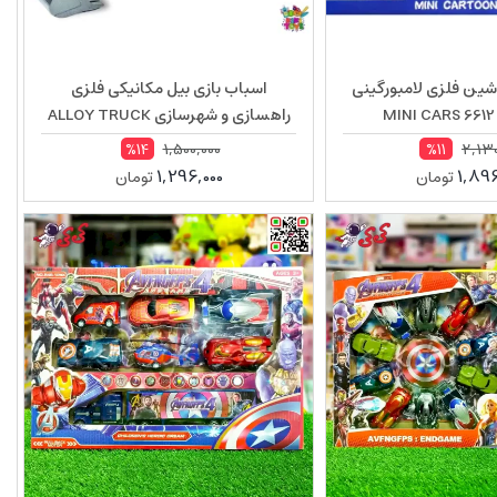
شین فلزی لامبورگینی
اسباب بازی بیل مکانیکی فلزی
راهسازی و شهرسازی ALLOY TRUCK
GLW 8819
1,500,000
2,130
%14
%11
1,296,000
1,896
تومان
تومان