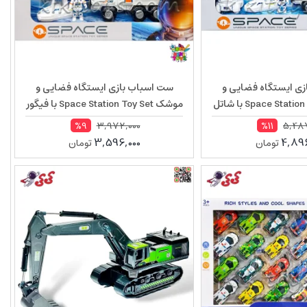
ی ایستگاه فضایی و
ست اسباب بازی ایستگاه فضایی و
موشک Space Station Toy Set با شاتل
موشک Space Station Toy Set با فیگور
ل H5232
فضانورد مدل H3231
3,972,000
5,487
%9
%11
3,596,000
4,896
تومان
تومان