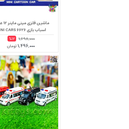
ماشین فلز
اسباب بازی MINI CARS 6626
1,698,000
%12
1,496,000
تومان