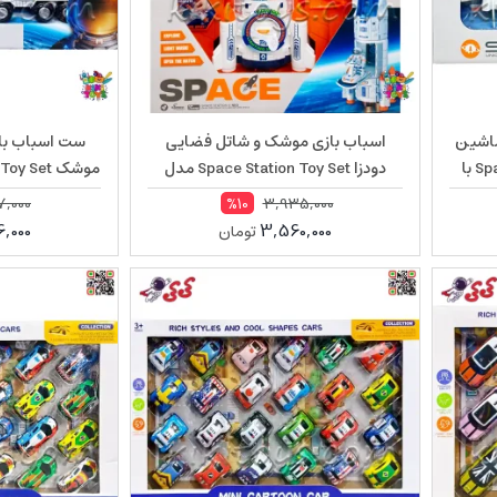
ماشین
اسباب بازی موشک و شاتل فضایی
ست اسباب باز
مریخ نورد Space Station Toy Set با
دودزا Space Station Toy Set مدل
H202A
فضایی مد
,000
3,935,000
%10
,000
3,560,000
تومان