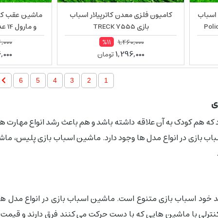
اسباب
کامیون فلزی معدن کاترپیلار اسباب
ماشین عقب کش 
Police ca
بازی TRECK 7555
و مارول 14 عددی اسباب بازی 546
,000
1,460,000
%11
,000
1,296,000
تومان
6
5
4
3
2
1
زی
 که هم کودک به آن علاقه داشته باشد و هم باعث رشد انواع مهارت ها 
 بازی در انواع مدل ها وجود دارد. ماشین اسباب بازی پلیس، ماشی
خود اسباب بازی متنوع است. ماشین اسباب بازی در انواع مدل ها 
کنترلی با ماشین هایی که با دست حرکت می کنند فرق دارند و قیمت