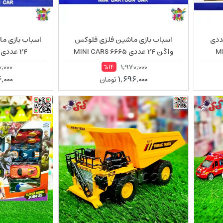
ی مینی ماینر 12 عددی
اسباب بازی ماشین فلزی فلوکس
اسباب بازی ما
واگن 24 عددی MINI CARS 6665
24 عددی MINI CARS 6612
,000
1,970,000
%14
,000
1,696,000
تومان