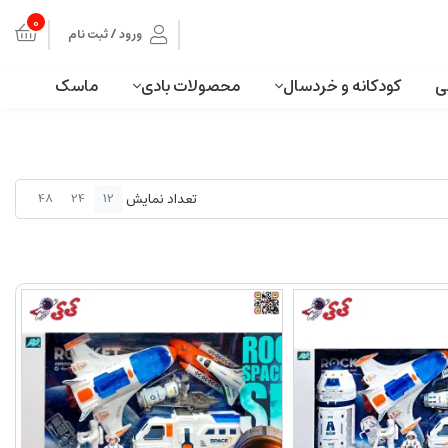
0
ورود / ثبت نام
ی
کودکانه و خردسال
محصولات بادی
ماسک
تعداد نمایش
48
24
12