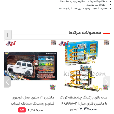
- لطفا دیدگاهتان تا حد امکان مربوط به مطلب باشد.
- لطفا فارسی بنویسید.
- نظرات شما بعد از تایید مدیریت منتشر خواهد شد
محصولات مرتبط
|
ست بازی پارکینگ چندطبقه کودک
ماشین 1.2 متری حمل خودروی
ا
با ماشین فلزی مدل P8199A-2 |
فلزی و ریسینگ مسابقه اسباب
3,350,000
تومان
Parking Scene 4 Level Garage
بازی CATAPULT TRUCK 224
مد
4,255,000
%11