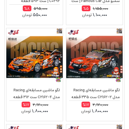
سمبو مدل Famous Car | ست
C0292 | ست 593 قطعه
786 قطعه
595,000
1,155,000
%8
%5
550,000
1,100,000
تومان
تومان
لگو ماشین مسابقه‌ای Racing
لگو ماشین مسابقه‌ای Racing
مدل C2162-2 ست 335 قطعه
مدل C2162-4 ست 312 قطعه
2,170,000
2,170,000
%17
%17
1,800,000
1,800,000
تومان
تومان