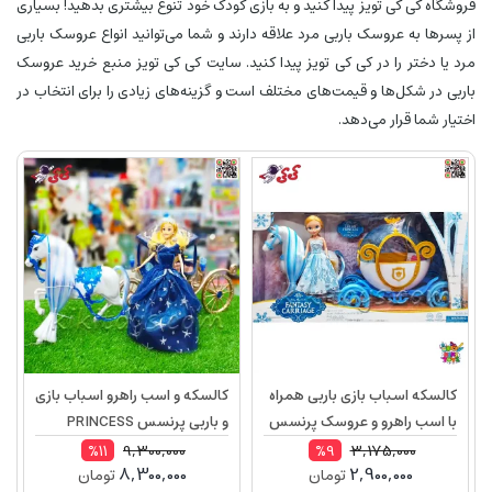
فروشگاه کی کی تویز پیدا کنید و به بازی کودک خود تنوع بیشتری بدهید! بسیاری
از پسرها به عروسک باربی مرد علاقه دارند و شما می‌توانید انواع عروسک باربی
مرد یا دختر را در کی کی تویز پیدا کنید. سایت کی کی تویز منبع خرید عروسک
باربی در شکل‌ها و قیمت‌های مختلف است و گزینه‌های زیادی را برای انتخاب در
اختیار شما قرار می‌دهد.
کالسکه اسباب بازی باربی همراه
کالسکه و اسب راهرو اسباب بازی
با اسب راهرو و عروسک پرنسس
و باربی پرنسس PRINCESS
مدل Princess Carriage 118A
CARRIAGE 374A
9,300,000
3,175,000
%11
%9
8,300,000
2,900,000
تومان
تومان