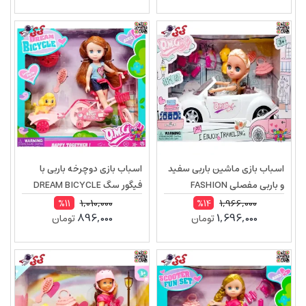
اسباب بازی ماشین باربی سفید
اسباب بازی دوچرخه باربی با
و باربی مفصلی FASHION
فیگور سگ DREAM BICYCLE
64003
SPORTS CAR 58031
1,010,000
1,966,000
%11
%14
896,000
1,696,000
تومان
تومان