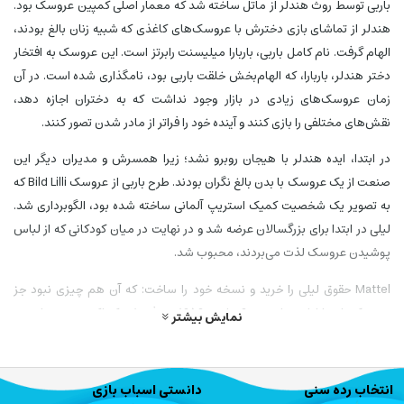
باربی توسط روث هندلر از ماتل ساخته شد که معمار اصلی کمپین عروسک بود.
هندلر از تماشای بازی دخترش با عروسک‌های کاغذی که شبیه زنان بالغ بودند،
الهام گرفت. نام کامل باربی، باربارا میلیسنت رابرتز است. این عروسک به افتخار
دختر هندلر، باربارا، که الهام‌بخش خلقت باربی بود، نامگذاری شده است. در آن
زمان عروسک‌های زیادی در بازار وجود نداشت که به دختران اجازه دهد،
نقش‌های مختلفی را بازی کنند و آینده خود را فراتر از مادر شدن تصور کنند.
در ابتدا، ایده هندلر با هیجان روبرو نشد؛ زیرا همسرش و مدیران دیگر این
صنعت از یک عروسک با بدن بالغ نگران بودند. طرح باربی از عروسک Bild Lilli که
به تصویر یک شخصیت کمیک استریپ آلمانی ساخته شده بود، الگوبرداری شد.
لیلی در ابتدا برای بزرگسالان عرضه شد و در نهایت در میان کودکانی که از لباس
پوشیدن عروسک لذت می‌بردند، محبوب شد.
Mattel حقوق لیلی را خرید و نسخه خود را ساخت: که آن هم چیزی نبود جز
عروسک باربی! اولین باربی در 9 مارس 1959 معرفی شد که اکنون به عنوان روز
نمایش بیشتر
تولد رسمی باربی در نظر گرفته می‌شود. این عروسک برای اولین بار در نمایشگاه
اسباب بازی آمریکا در شهر نیویورک عرضه شد.
انتخاب رده سنی
دانستی اسباب بازی
اولین باربی که اغلب از آن به عنوان "شماره 1" یاد می‌شود، بازتابی از سبک آن