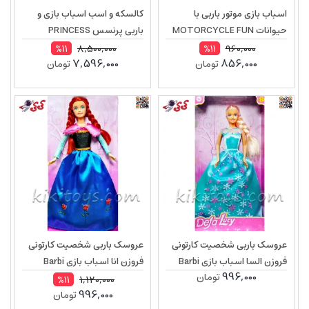
اسباب بازی موتور باربی با
کالسکه و اسب اسباب بازی و
حیوانات MOTORCYCLE FUN
باربی پرنسس PRINCESS
CARRIAGE 372A
4608
8,500,000
960,000
%11
%11
7,596,000
856,000
تومان
تومان
عروسک باربی شخصیت کارتونی
عروسک باربی شخصیت کارتونی
فروزن السا اسباب بازی Barbi
فروزن انا اسباب بازی Barbi
996,000
تومان
DEFA LUCY 8326
DEFA LUCY 8326
1,120,000
%11
996,000
تومان