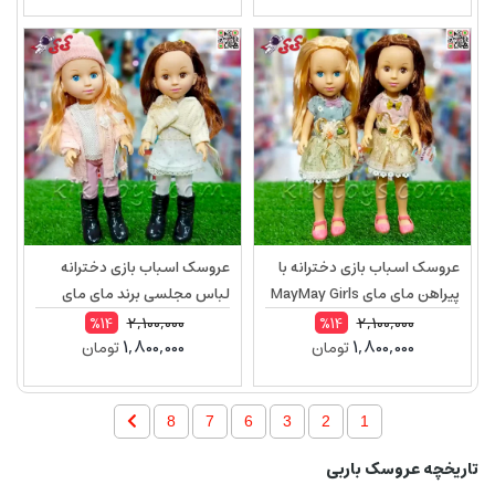
عروسک اسباب بازی دخترانه با
عروسک اسباب بازی دخترانه
پیراهن مای مای MayMay Girls
لباس مجلسی برند مای مای
MayMay Girls 558C
558A
2,100,000
2,100,000
%14
%14
1,800,000
1,800,000
تومان
تومان
8
7
6
3
2
1
تاریخچه عروسک باربی