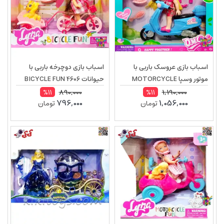
اسباب بازی عروسک باربی با
اسباب بازی دوچرخه باربی با
موتور وسپا MOTORCYCLE
حیوانات BICYCLE FUN 4606
FUN 64008
890,000
1,190,000
%11
%11
796,000
1,056,000
تومان
تومان