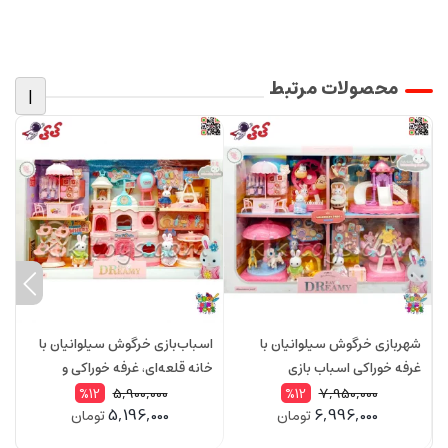
محصولات مرتبط
|
شهربازی خرگوش سیلوانیان با
اسباب‌بازی خرگوش سیلوانیان با
خ
غرفه خوراکی اسباب بازی
خانه قلعه‌ای، غرفه خوراکی و
Sylvanian Families مدل 6702
وسایل شهربازی رنگارنگ Sylvanian
2
5,900,000
7,950,000
%12
%12
5,196,000
6,996,000
تومان
تومان
Families 6698