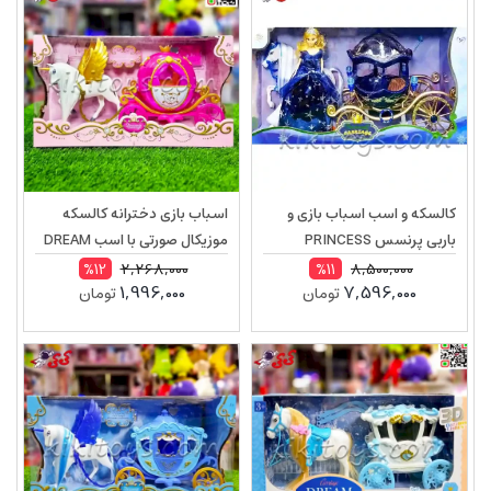
کالسکه و اسب اسباب بازی و
اسباب بازی دخترانه کالسکه
باربی پرنسس PRINCESS
موزیکال صورتی با اسب DREAM
2222
CARRIAGE 372A
2,268,000
8,500,000
%12
%11
1,996,000
7,596,000
تومان
تومان