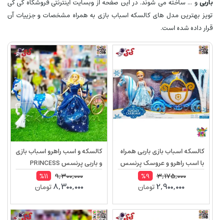
باربی
و ... ساخته می شوند. در این صفحه از وبسایت اینترنتی فروشگاه کی کی
تویز بهترین مدل های کالسکه اسباب بازی به همراه مشخصات و جزییات آن
قرار داده شده است.
کالسکه اسباب بازی باربی همراه
کالسکه و اسب راهرو اسباب بازی
با اسب راهرو و عروسک پرنسس
و باربی پرنسس PRINCESS
مدل Princess Carriage 118A
CARRIAGE 374A
9,300,000
3,175,000
%11
%9
8,300,000
2,900,000
تومان
تومان