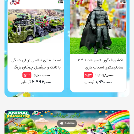
اکشن فیگور بتمن جدید 33
اسباب‌بازی نظامی تریلی جنگی
سانتیمتری اسباب بازی
با تانک و جرثقیل چرخان بزرگ
99873
BATMAN 3324
6,600,000
2,298,000
%24
%13
4,996,000
1,990,000
تومان
تومان