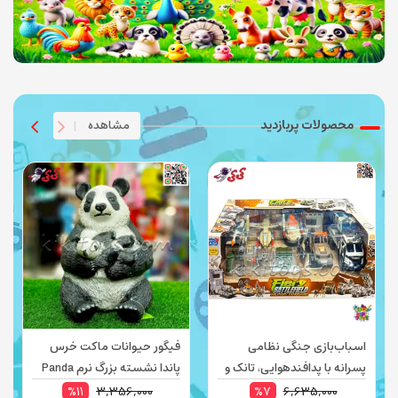
محصولات پربازدید
مشاهده
|
اسباب‌بازی جنگی نظامی
فیگور حیوانات ماکت خرس
پسرانه با پدافندهوایی، تانک و
پاندا نشسته بزرگ نرم Panda
هواپیما و سرباز با تجهیزات
X090
3,356,000
6,635,000
%11
%7