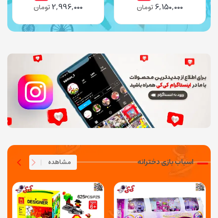
2,996,000
6,150,000
تومان
تومان
موزیکال WAR Force مدل 3041
اسباب بازی دخترانه
مشاهده
|