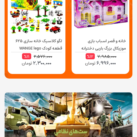
خانه و قصر اسباب بازی
لگو کلاسیک خانه سازی 625
موزیکال بزرگ باربی دخترانه
قطعه کودک WANGE lego
58231
MY SWEET HOME 16428
2,576,000
7,985,000
%11
%12
2,300,000
6,996,000
تومان
تومان