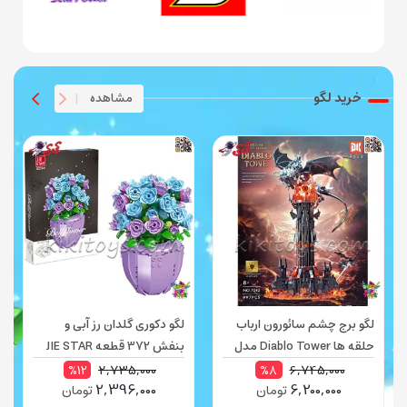
خرید لگو
مشاهده
|
لگو برج چشم سائورون ارباب
لگو دکوری گلدان رز آبی و
حلقه ها Diablo Tower مدل
بنفش 372 قطعه JIE STAR
7043 | لگو Lord of the Rings
مدل 92360
2,735,000
6,745,000
%12
%8
2,396,000
6,200,000
تومان
تومان
چراغ‌دار