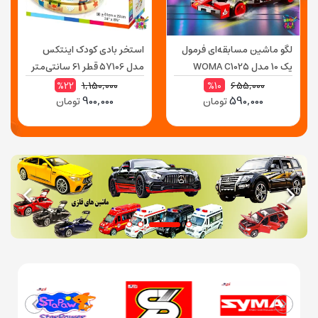
لگو ماشین مسابقه‌ای فرمول
استخر بادی کودک اینتکس
یک 10 مدل WOMA C1025
مدل 57106 قطر 61 سانتی‌متر
سه حلقه با کف بادی
1,150,000
655,000
%22
%10
900,000
590,000
تومان
تومان