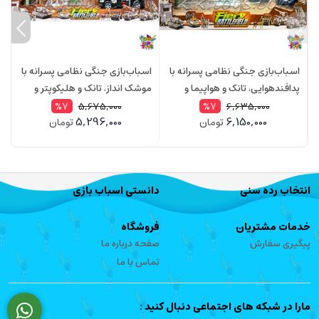
اسباب‌بازی جنگی نظامی پسرانه با
اسباب‌بازی جنگی نظامی پسرانه با
ک
پدافندهوایی، تانک و هواپیما و
موشک انداز، تانک و هلیکوپتر و
پ
سرباز با تجهیزات موزیکال WAR
سرباز با تجهیزات موزیکال WAR
5,675,000
6,635,000
%7
%7
5,296,000
6,150,000
تومان
تومان
Force مدل 3041
Force مدل 3059
rce
انتخاب رده سنی
دانستی اسباب بازی
خدمات مشتریان
فروشگاه
پیگیری سفارش
صفحه درباره ما
تماس با ما
مارا در شبکه های اجتماعی دنبال کنید :