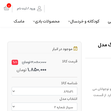
0
ورود / ثبت نام
ی
کودکانه و خردسال
محصولات بادی
ماسک
گ مدل
موجود در انبار
قیمت کالا
2,080,000
تومان
%11
1,850,000
تومان
شناسه کالا
 نوجوانان می
دود 30 سانتیمتر ارتفاع دارد. از قسمت
انتخاب مدل