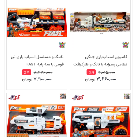
کامیون اسباب‌بازی جنگی
تفنگ و مسلسل اسباب بازی تیر
نظامی پسرانه با تانک و هارکرافت
فومی با سه پایه FAST
و سرباز با تجهیزات موزیکال WAR
PIONEER مدل BH721
8,476,000
4,015,000
%7
%9
7,900,000
3,660,000
تومان
تومان
Force مدل 3038