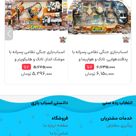
اسباب‌بازی جنگی نظامی پسرانه با
اسباب‌بازی جنگی نظامی پسرانه با
ک
پدافندهوایی، تانک و هواپیما و
موشک انداز، تانک و هلیکوپتر و
پ
سرباز با تجهیزات موزیکال WAR
سرباز با تجهیزات موزیکال WAR
5,675,000
6,635,000
%7
%7
5,296,000
6,150,000
تومان
تومان
Force مدل 3041
Force مدل 3059
rce
انتخاب رده سنی
دانستی اسباب بازی
خدمات مشتریان
فروشگاه
پیگیری سفارش
صفحه درباره ما
تماس با ما