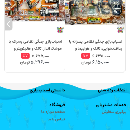
اسباب‌بازی جنگی نظامی پسرانه با
اسباب‌بازی جنگی نظامی پسرانه با
ک
پدافندهوایی، تانک و هواپیما و
موشک انداز، تانک و هلیکوپتر و
پ
سرباز با تجهیزات موزیکال WAR
سرباز با تجهیزات موزیکال WAR
5,675,000
6,635,000
%7
%7
5,296,000
6,150,000
تومان
تومان
Force مدل 3041
Force مدل 3059
rce
انتخاب رده سنی
دانستی اسباب بازی
خدمات مشتریان
فروشگاه
پیگیری سفارش
صفحه درباره ما
تماس با ما