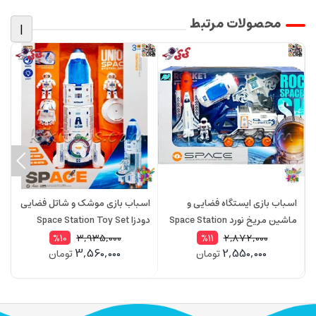
محصولات مرتبط
|
اسباب بازی ایستگاه فضایی و
اسباب بازی موشک و شاتل فضایی
س
ماشین مریخ نورد Space Station
دودزا Space Station Toy Set
Toy Set با فیگور فضانورد مدل
مدل H202A
ش
3,935,000
2,872,000
%10
%11
3,560,000
2,550,000
تومان
تومان
H3233