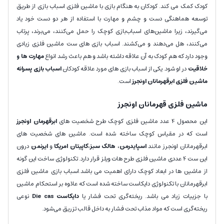
کودک کمک می کند. کودکان به هنگام بازی با ماشین فلزی اسباب بازی از طریق
توسعه هماهنگی دست و چشم و مهارت با استفاده از هر دو دست خود یاد
می‌گیرند، زیرا ماشین‌های اسباب‌بازی کوچک را حمل می‌کنند، می‌برند، پرتاب
می‌کنند، هل می‌دهند و می‌کشند. اسباب بازی های ست ماشین فلزی زیادی
وجود دارد که هم کودک به آن علاقه داشته باشد و هم باعث رشد انواع
مهارت ها و
خلاقیت
در او شود. یکی از اسباب بازی های مورد علاقه کودکان
اسباب بازی پسرانه
ماشین فلزی ابرقهرمانان اونجرز
است.
ماشین فلزی قهرمانان اونجرز
این محصول 4 عدد ماشین فلزی کوچک طرح شخصیت های
ابرقهرمان اونجرز
است که در مقیاس کوچک ساخته شده است. ماشین های شخصیت های
ابرقهرمانان اونجرز مانند
اسپایدرمن
،
هالک سبز
،
کاپیتان امریکا
و
ایرنمن
درون
این ست 4 عددی ماشین فلزی طرح هات ویلز قرار دارد. تکنولوژی ساخت این گونه
از ماشین ها در ابعاد کوچک دارای اهمیت می باشد.اسباب بازی ماشین فلزی
ابرقهرمانان با تکنولوژی دایکاست ساخته شده است که علاوه بر استحکام ماشین
با جزییات زیاد می باشد. ریخته‌گری تحت فشار یا
دایکاست Die cas
نوعی
ریخته‌گری است که مواد مذاب تحت فشار به داخل قالب تزریق می‌شود.