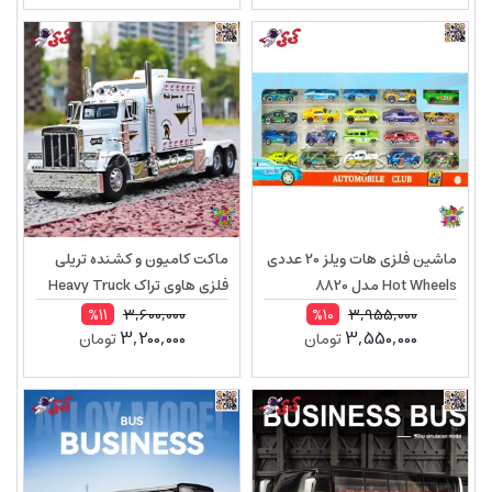
ماشین فلزی هات ویلز 20 عددی
ماکت کامیون و کشنده تریلی
Hot Wheels مدل 8820
فلزی هاوی تراک Heavy Truck
مقیاس 1:24
3,600,000
3,955,000
%11
%10
3,200,000
3,550,000
تومان
تومان