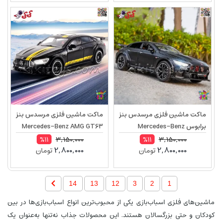
ماکت ماشین فلزی مرسدس‌ بنز
ماکت ماشین فلزی مرسدس‌ بنز
برابوس Mercedes-Benz
Mercedes-Benz AMG GT63
Brabus Rocket 900 AMG
مقیاس 1:24
3,150,000
3,150,000
%11
%11
2,800,000
2,800,000
تومان
تومان
مقیاس 1:24
14
13
12
3
2
1
ماشین‌های فلزی اسباب‌بازی یکی از محبوب‌ترین انواع اسباب‌بازی‌ها در بین
کودکان و حتی بزرگسالان هستند. این محصولات جذاب نه‌تنها به‌عنوان یک