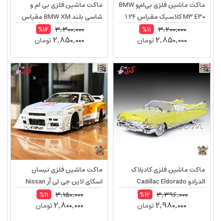
ماکت ماشین فلزی بی‌ام‌و BMW
ماکت ماشین فلزی بی ام و
M3 E30 کلاسیک مقیاس 1:24
شاسی بلند BMW XM مقیاس
1:24
3,300,000
3,200,000
%14
%11
2,850,000
2,850,000
تومان
تومان
ماکت ماشین فلزی کادیلاک
ماکت ماشین فلزی نیسان
الدرادو Cadillac Eldorado
اسکای لاین جی تی آر Nissan
Biarritz 1959 مقیاس 1:24
Skyline Ares GTR R34 مقیاس
3,150,000
3,396,000
%11
%12
2,800,000
2,980,000
تومان
تومان
1:24