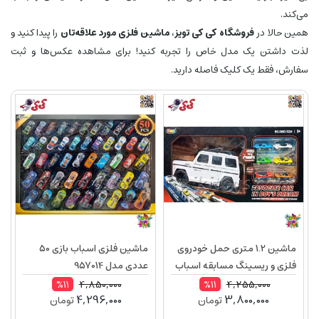
می‌کند.
همین حالا در
فروشگاه کی کی تویز
،
ماشین فلزی مورد علاقه‌تان
را پیدا کنید و
لذت داشتن یک مدل خاص را تجربه کنید! برای مشاهده عکس‌ها و ثبت
سفارش، فقط یک کلیک فاصله دارید.
ماشین 1.2 متری حمل خودروی
ماشین فلزی اسباب بازی 50
فلزی و ریسینگ مسابقه اسباب
عددی مدل 957014
بازی CATAPULT TRUCK 224
4,850,000
4,255,000
%11
%11
4,296,000
3,800,000
تومان
تومان