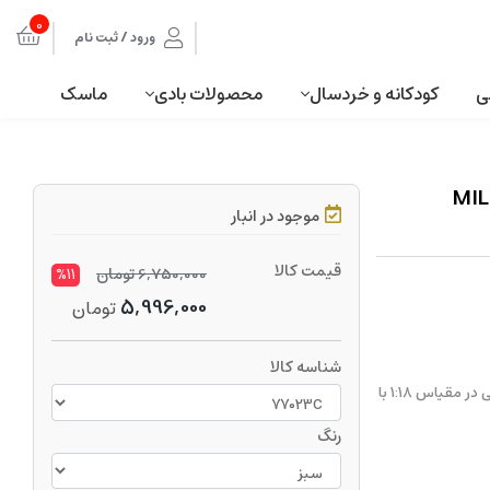
0
ورود / ثبت نام
ی
کودکانه و خردسال
محصولات بادی
ماسک
 ام اند سی MILITARY
موجود در انبار
قیمت کالا
6,750,000
تومان
%11
5,996,000
تومان
شناسه کالا
ماکت جیپ نظامی برند ام اند سی این ست شامل تجهیزات و لوازم و ادوات جنگی در مقیاس 1:18 با
رنگ