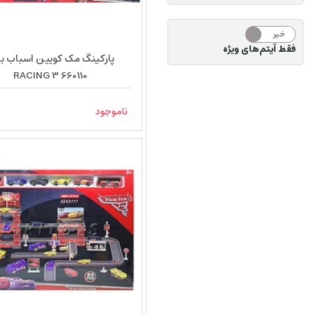
خیر
بله
فقط آیتم‌های ویژه
پارکینگ مک کویین اسباب با
RACING 3 660110
ناموجود