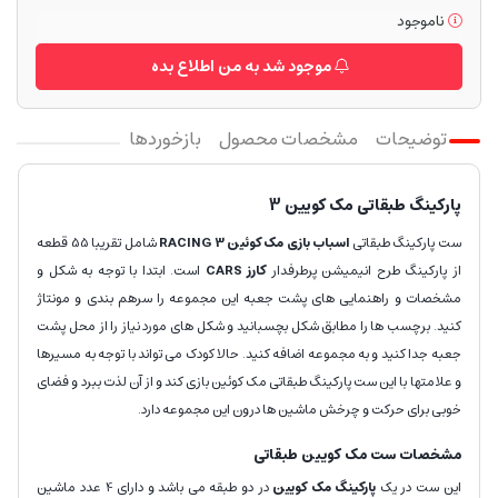
ناموجود
موجود شد به من اطلاع بده
توضیحات
مشخصات محصول
بازخوردها
پارکینگ طبقاتی مک کویین 3
ست پارکینگ طبقاتی
اسباب بازی مک کوئین RACING 3
شامل تقریبا 55 قطعه
از پارکینگ طرح انیمیشن پرطرفدار
کارز CARS
است. ابتدا با توجه به شکل و
مشخصات و راهنمایی های پشت جعبه این مجموعه را سرهم بندی و مونتاژ
کنید. برچسب ها را مطابق شکل بچسبانید و شکل های مورد نیاز را از محل پشت
جعبه جدا کنید و به مجموعه اضافه کنید. حالا کودک می تواند با توجه به مسیرها
و علامتها با این ست پارکینگ طبقاتی مک کوئین بازی کند و از آن لذت ببرد و فضای
خوبی برای حرکت و چرخش ماشین ها درون این مجموعه دارد.
مشخصات ست مک کویین طبقاتی
این ست در یک
پارکینگ مک کویین
در دو طبقه می باشد و دارای 4 عدد ماشین