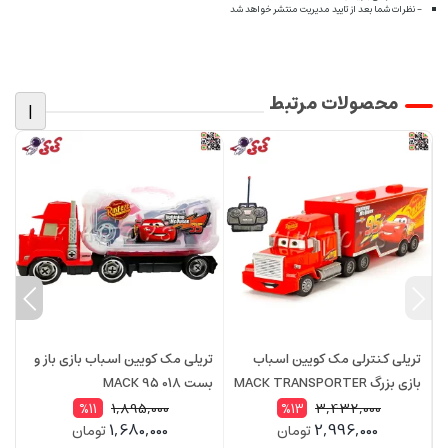
- نظرات شما بعد از تایید مدیریت منتشر خواهد شد
محصولات مرتبط
|
تریلی کنترلی مک کویین اسباب
تریلی مک کویین اسباب بازی باز و
بازی بزرگ MACK TRANSPORTER
بست MACK 95 018
عدد
757
1,895,000
3,432,000
%11
%13
1,680,000
2,996,000
تومان
تومان