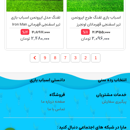
اسباب بازی تفنگ طرح ایرونمن
تفنگ مدل ایرونمن اسباب بازی
تیر اسفنجی قهرمانان اونجرز
تیر اسفنجی قهرمانی Iron Man
SB458
Iron Man SB514
2,897,000
2,355,000
%14
%11
2,480,000
2,096,000
تومان
تومان
9
8
7
3
2
1
انتخاب رده سنی
دانستی اسباب بازی
خدمات مشتریان
فروشگاه
پیگیری سفارش
صفحه درباره ما
تماس با ما
مارا در شبکه های اجتماعی دنبال کنید :