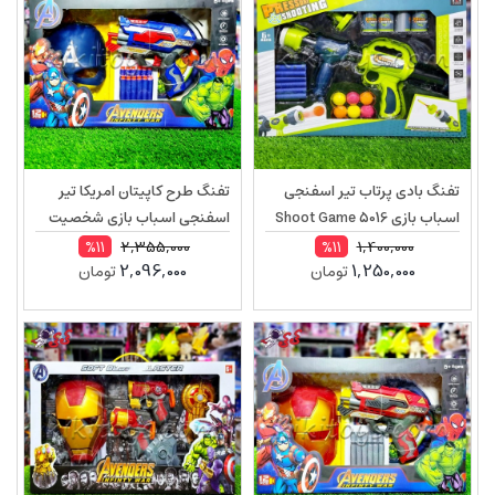
تفنگ بادی پرتاب تیر اسفنجی
تفنگ طرح کاپیتان امریکا تیر
اسباب بازی Shoot Game 5016
اسفنجی اسباب بازی شخصیت
اونجرز Captain America SB514
2,355,000
1,400,000
%11
%11
2,096,000
1,250,000
تومان
تومان