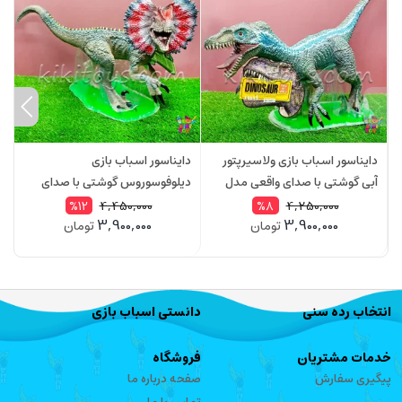
دایناسور اسباب بازی ولاسیرپتور
دایناسور اسباب بازی
د
آبی گوشتی با صدای واقعی مدل
دیلوفوسوروس گوشتی با صدای
گ
004Q2
واقعی مدل 005Q2
Q2
4,450,000
4,250,000
%12
%8
3,900,000
3,900,000
تومان
تومان
انتخاب رده سنی
دانستی اسباب بازی
خدمات مشتریان
فروشگاه
پیگیری سفارش
صفحه درباره ما