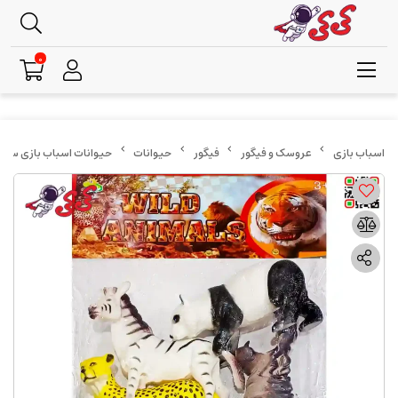
0
عروسک و فیگور
فیگور
حیوانات
حیوانات اسباب بازی ست باغ وحش 5 عددی 051