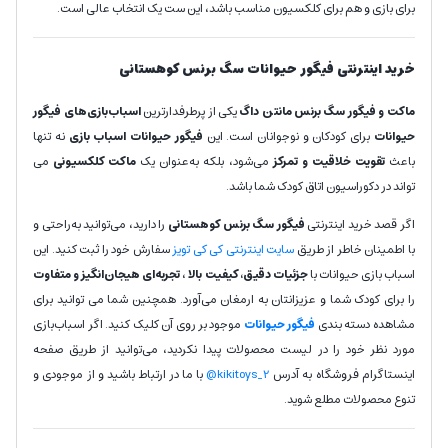
برای بازی و هم برای کلکسیون مناسب باشد، این ست یک انتخاب عالی است.
خرید اینترنتی فیگور
حیوانات سگ برنس کوهستانی
ماکت و فیگور سگ برنس مانتن داگ
یکی از پرطرفدارترین
اسباب‌بازی‌های فیگور
حیوانات
برای کودکان و نوجوانان است. این
فیگور حیوانات اسباب بازی
نه تنها
باعث
تقویت خلاقیت و تمرکز
می‌شود، بلکه به‌عنوان یک
ماکت کلکسیونی
می
تواند در
دکوراسیون اتاق کودک شما باشد.
اگر قصد خرید اینترنتی
فیگور سگ برنس کوهستانی
را دارید، می‌توانید به‌راحتی و
با اطمینان خاطر از طریق
سایت اینترنتی کی کی تویز
سفارش خود را ثبت کنید. این
اسباب بازی حیوانات با
جزئیات دقیق، کیفیت بالا
،
تجربه‌ای هیجان‌انگیز و متفاوت
را برای کودک شما و عزیزانتان به ارمغان می‌آورد. همچنین شما می توانید برای
مشاهده دسته بندی
فیگور حیوانات
موجود بر روی آن کلیک کنید. اگر اسباب‌بازی
مورد نظر خود را در لیست محصولات پیدا نکردید، می‌توانید از طریق صفحه
اینستاگرام فروشگاه به آدرس
kikitoys_2@
با ما در ارتباط باشید و از موجودی و
تنوع محصولات مطلع شوید.