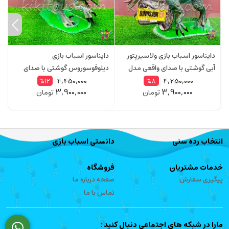
دایناسور اسباب بازی ولاسیرپتور
دایناسور اسباب بازی
د
آبی گوشتی با صدای واقعی مدل
دیلوفوسوروس گوشتی با صدای
گ
004Q2
واقعی مدل 005Q2
Q2
4,450,000
4,250,000
%12
%8
3,900,000
3,900,000
تومان
تومان
انتخاب رده سنی
دانستی اسباب بازی
خدمات مشتریان
فروشگاه
پیگیری سفارش
صفحه درباره ما
تماس با ما
مارا در شبکه های اجتماعی دنبال کنید :