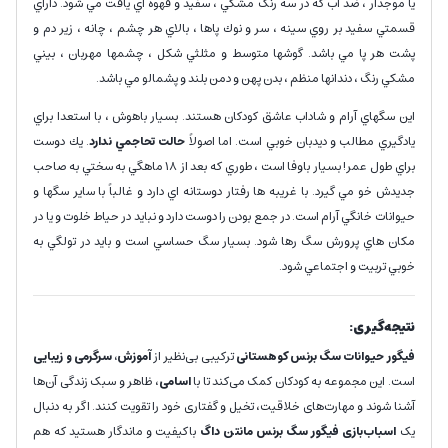
يا موجدار ، ضد آب كه در سه رنگ مشكي ، سفيد و قهوه اي يافت مي شود. داراي
قسمتي سفيد بر روي سينه ، سر و نوك پاها ، بالاي هر چشم ، چانه ، زير دم و
پشت هر پا مي باشد. گوشها متوسط و مثلثي شكل ، چشمها مهربان ، بيني
مشكي رنگ ، دندانها منظم ، بدن پهن و دمن بلند و پشمالو مي باشد.
اين سگهاي آرام و شاداب عاشق كودكان هستند. بسيار باهوش ،‌ با استعدا براي
يادگيري مطالب و ديدبان خوبي است. اما اصولاً
حالت تحاجمي ندارد
. يك دوست
براي طول عمر! بسيار باوفا است ، طوري كه بعد از 18 ماهگي به سختي به صاحب
جديدش خو مي گيرد. با غريبه ها رفتار دوستانه اي دارد و غالباً با ساير سگها و
حيوانات خانگي آرام است. در جمع بودن را دوست دارد و نبايد در حياط خلوت و يا در
مكان هاي پرورش سگ رها شود. بسيار سگ حساسي است و بايد در تولگي به
خوبي تربيت و اجتماعي شود.
نتیجه‌گیری:
فیگور حیوانات سگ برنس کوهستانی
ترکیبی بی‌نظیر از
آموزش، سرگرمی و زیبایی
است. این مجموعه به کودکان کمک می‌کند تا با
اسامی
، ظاهر و سبک زندگی آن‌ها
آشنا شوند و مهارت‌های خلاقیت، تخیل و گفتاری خود را تقویت کنند. اگر به دنبال
یک
اسباب‌بازی فیگور سگ برنس مانتن داگ
باکیفیت و ماندگار هستید که هم