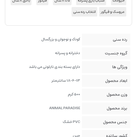
حیوانات
اسباب بازی پسرانه
5 تا 8 سال
فیگور
بالای 8 سال
عروسک و فیگور
انتخاب رده سنی
رده سنی
کودک و نوجوان و بزرگسال
گروه جنسیت
دخترانه و پسرانه
ویژگی ها
دارای بسته بندی نایلونی می باشد
ابعاد محصول
18-6-13 سانتیمتر
وزن محصول
500 کرم
برند محصول
ANIMAL PARADISE
جنس محصول
PVC خشک
کشور سازنده
چین