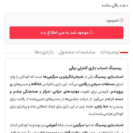
0
عدد باقی مانده
ناموجود
موجود شد به من اطلاع بده
توضیحات
مشخصات محصول
بازخوردها
ریسینگ اسباب بازی کنترلی برقی
اسباب‌بازی ریسینگ
یکی از
هیجان‌انگیزترین سرگرمی‌ها
است که کودکان را وارد
دنیای
مسابقات سرعتی
و
رقابتی
می‌کند. این بازی با طراحی
خلاقانه
و مسیرهای
پر
پیچ‌وخم
، فرصتی برای تقویت
مهارت‌های حرکتی
،
تمرکز
و
هماهنگی چشم و
دست
فراهم می‌آورد. از حرکت ماشین‌ها در مسیرهای تعیین‌شده تا رقابت برای
رسیدن به
خط پایان
، همه چیز در این بازی برای ایجاد لحظاتی شاد و پرانرژی برای
کودکان طراحی شده است.
اسباب‌بازی ریسینگ
نه تنها
سرگرمی
است، بلکه
آموزشی
نیز بوده و به کودکان کمک
می‌کند تا مفاهیمی چون
نظم
،
رعایت قوانین
و
مدیریت زمان
را در یک محیط
بازی