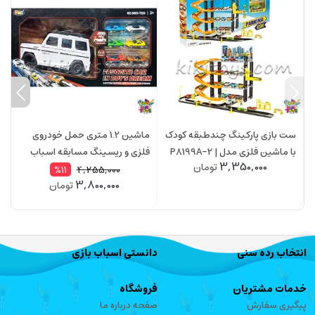
ست بازی پارکینگ چندطبقه کودک
ماشین 1.2 متری حمل خودروی
ا
با ماشین فلزی مدل P8199A-2 |
فلزی و ریسینگ مسابقه اسباب
3,350,000
تومان
Parking Scene 4 Level Garage
بازی CATAPULT TRUCK 224
4,255,000
%11
3,800,000
تومان
اسباب‌بازی آموزشی
3
انتخاب رده سنی
دانستی اسباب بازی
خدمات مشتریان
فروشگاه
پیگیری سفارش
صفحه درباره ما