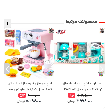
محصولات مرتبط
|
ست لوازم آشپزخانه اسباب‌بازی
اسپرسوساز و قهوه‌ساز اسباب‌بازی
س
کودک 3 عددی مدل PALY AT
کودک مدل 8609 با بخار، نور و صدا
HOME 2578 – قهوه ساز، همزن و
| ست آشپزخانه و دسر بازی واقعی
6,000,000
5,575,000
%12
%10
5,296,000
4,996,000
تومان
تومان
مخلوط‌کن
ه