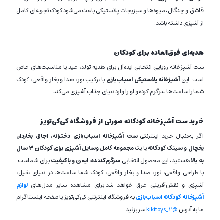
قاشق و چنگال، میوه‌ها و سبزیجات پلاستیکی باعث می‌شود کودک تجربه‌ای کامل
از آشپزی داشته باشد.
هدیه‌ای فوق‌العاده برای کودکان
ست آشپزخانه رویایی انتخابی ایده‌آل برای هدیه تولد، عید یا مناسبت‌های خاص
است. این
آشپزخانه پلاستیکی اسباب‌بازی
با ترکیب نور، صدا و بخار واقعی، کودک
شما را ساعت‌ها سرگرم کرده و او را وارد دنیای جذاب آشپزی می‌کند.
خرید ست آشپزخانه کودکانه صورتی از فروشگاه کی‌کی‌تویز
اگر به‌دنبال خرید اینترنتی
ست آشپزخانه اسباب‌بازی دخترانه
،
اجاق بخاردار،
یخچال و سینک کودکانه
یا یک
مجموعه کامل وسایل آشپزی برای کودکان 3 سال
به بالا
هستید، این محصول انتخابی
سرگرم‌کننده، ایمن و باکیفیت
برای شماست.
با طراحی واقعی، نور، صدا و بخار واقعی، کودک شما ساعت‌ها در دنیای تخیل،
آشپزی و نقش‌آفرینی غرق خواهد شد.برای مشاهده سایر مدل‌های
لوازم
آشپزخانه کودکانه اسباب‌بازی
به فروشگاه اینترنتی کی‌کی‌تویز یا صفحه اینستاگرام
ما به آدرس
@kikitoys_2
سر بزنید.