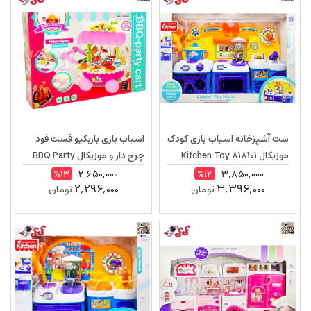
ست آشپزخانه اسباب بازی کودک
اسباب بازی باربکیو فست فود
موزیکال Kitchen Toy 818101
چرخ دار و موزیکال BBQ Party
cart 66093
2,650,000
3,850,000
%13
%12
2,296,000
3,396,000
تومان
تومان