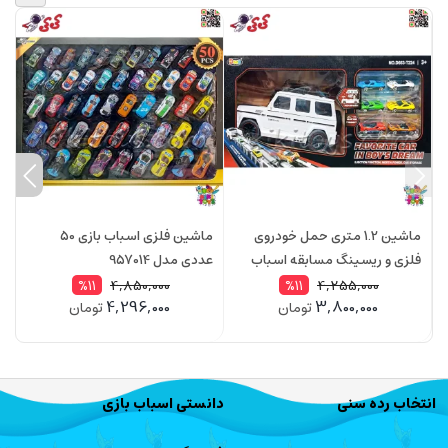
ماشین 1.2 متری حمل خودروی
ماشین فلزی اسباب بازی 50
فلزی و ریسینگ مسابقه اسباب
عددی مدل 957014
ls
بازی CATAPULT TRUCK 224
4,850,000
4,255,000
%11
%11
4,296,000
3,800,000
تومان
تومان
انتخاب رده سنی
دانستی اسباب بازی