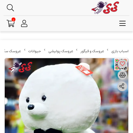
0
عروسک و فیگور
عروسک پولیشی
حیوانات
عروسک سگ پامر