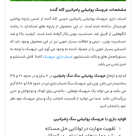
مشخصات عروسک پولیشی پامرانین کله گنده
اسباب بازی عروسک پولیشی پامرانین خرسی کله گنده از جنس پارچه پولشی
اورجینال ساخته شده است. در این محصول از پارچه های استاندارد با رعایت
الگوهایی از قبیل ضد حساسیت بودن بکار گرفته شده است. کیفیت بالا و ضد
حساسیت بودن ، نرمی و لطافت بسیار خوبی نیز در این محصول وجود دارد که
احساس بسیار خوبی را در مصرف کننده به وجود می آورد.این عروسک با توجه به
دستورالعمل های و نکات شستشوی
اسباب بازی عروسک
کاملا قابل شستشو و
تمیز شدن می باشد.
اندازه و ارتفاع
عروسک پولیشی سگ سگ پامرانین
در 2 سایز و در حدود 20 و 35
سانتیمتر می باش. وزن این عروسک سگ اسباب بازی نیز در حدود 185 و 580 گرم
می باشد و می تواند یک عروسک توبغلی ، بالشتی برای کودک و نوجوانان و حتی
بزرگسالان باشد. شما می توانید از قسمت انتخاب رنگ و سایز عروسک مود نظر
خود را انتخاب کنید.
فواید بازی با عروسک پولیشی سگ پامرانین
تقویت مهارت در توانایی حل مسئله
رشد مهارت‌های اجتماعی در کودکان