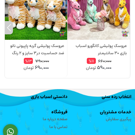
عروسک پولیشی کانگورو اسباب
عروسک پولیشی گربه پاپیونی نانو
ع
بازی 30 سانتیمتر
ضد حساسیت در۳ سایز و ۲ رنگ
ا
ح
790,000
660,000
%13
%11
690,000
590,000
تومان
تومان
انتخاب رده سنی
دانستی اسباب بازی
خدمات مشتریان
فروشگاه
پیگیری سفارش
صفحه درباره ما
تماس با ما