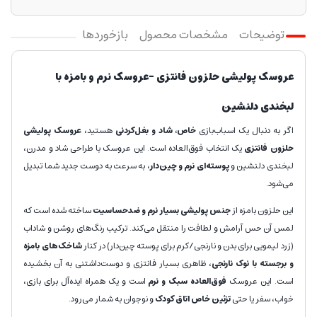
توضیحات
مشخصات محصول
بازخوردها
عروسک پولیشی حلزون فانتزی –عروسک نرم و بامزه با
لبخندی دلنشین
اگر به دنبال یک اسباب‌بازی
خاص، شاد و بغل‌کردنی
هستید،
عروسک پولیشی
حلزون فانتزی
یک انتخاب فوق‌العاده است. این عروسک با طراحی شاد و مدرن،
لبخندی دلنشین و
پوسته‌ای نرم و چین‌دار
، به سرعت به دوست جدید شما تبدیل
می‌شود.
این حلزون بامزه از
جنس پولیشی بسیار نرم و ضدحساسیت
ساخته شده است که
لمس آن حس آرامش و لطافت را منتقل می‌کند. ترکیب رنگ‌های روشن و شاداب
(زرد لیمویی برای بدن و نارنجی/کرم برای پوسته چین‌دار) در کنار
شاخک‌های بامزه
و برجسته با نوک نارنجی
، ظاهری بسیار فانتزی و دوست‌داشتنی به آن بخشیده
است. این عروسک
فوق‌العاده سبک و نرم
است و یک همراه ایده‌آل برای بازی،
خواب، سفر یا حتی
تزئین خاص اتاق کودک
و نوجوان به شمار می‌رود.