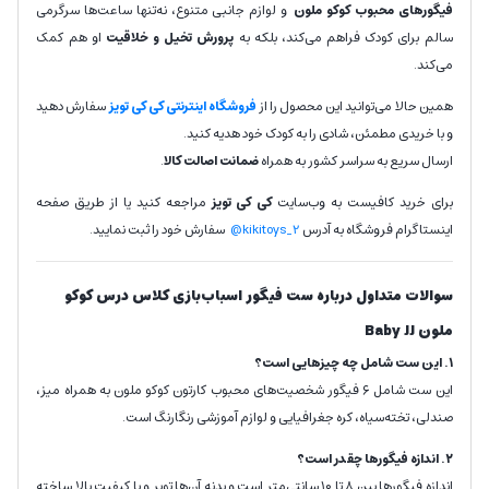
فیگورهای محبوب کوکو ملون
و لوازم جانبی متنوع، نه‌تنها ساعت‌ها سرگرمی
سالم برای کودک فراهم می‌کند، بلکه به
پرورش تخیل و خلاقیت
او هم کمک
می‌کند.
همین حالا می‌توانید این محصول را از
فروشگاه اینترنتی کی کی تویز
سفارش دهید
و با خریدی مطمئن، شادی را به کودک خود هدیه کنید.
ارسال سریع به سراسر کشور به همراه
ضمانت اصالت کالا
.
برای خرید کافیست به وب‌سایت
کی کی تویز
مراجعه کنید یا از طریق صفحه
اینستاگرام فروشگاه به آدرس
kikitoys_2@
سفارش خود را ثبت نمایید.
سوالات متداول درباره ست فیگور اسباب‌بازی کلاس درس کوکو
ملون Baby JJ
۱. این ست شامل چه چیزهایی است؟
این ست شامل ۶ فیگور شخصیت‌های محبوب کارتون کوکو ملون به همراه میز،
صندلی، تخته‌سیاه، کره جغرافیایی و لوازم آموزشی رنگارنگ است.
۲. اندازه فیگورها چقدر است؟
اندازه فیگورها بین ۸ تا ۱۰ سانتی‌متر است و بدنه آن‌ها توپر و با کیفیت بالا ساخته