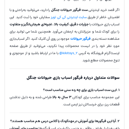
اگر قصد خرید اینترنتی
ست فیگور حیوانات جنگل
را دارید، می‌توانید به‌راحتی و با
اطمینان خاطر از طریق
سایت اینترنتی کی کی تویز
سفارش خود را ثبت کنید. این
اسباب بازی حیوانات با
جزئیات دقیق، کیفیت بالا
،
تجربه‌ای هیجان‌انگیز و متفاوت
را برای کودک شما و عزیزانتان به ارمغان می‌آورد. همچنین شما می توانید برای
مشاهده دسته بندی
فیگور حیوانات
موجود بر روی آن کلیک کنید. اگر اسباب‌بازی
مورد نظر خود را در لیست محصولات پیدا نکردید، می‌توانید از طریق صفحه
اینستاگرام فروشگاه به آدرس
kikitoys_2@
با ما در ارتباط باشید و از موجودی و
تنوع محصولات مطلع شوید.
سوالات متداول درباره فیگور اسباب بازی حیوانات جنگل
1. این ست اسباب بازی برای چه رده سنی مناسب است؟
این مجموعه مناسب برای کودکان
3 سال به بالا
طراحی شده و به دلیل نداشتن
قطعات ریز، برای خردسالان نیز ایمن است.
2. آیا این فیگورها برای آموزش در مهدکودک یا کلاس درس هم مناسب هستند؟
بله، به دلیل طراحی واقعی و جنس باکیفیت، این فیگورها
مناسب برای آموزش