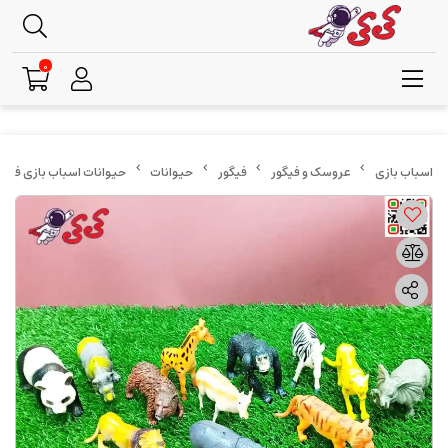
0
عروسک و فیگور
فیگور
حیوانات
حیوانات اسباب بازی فیگور باغ‌وحش ست 12 عد