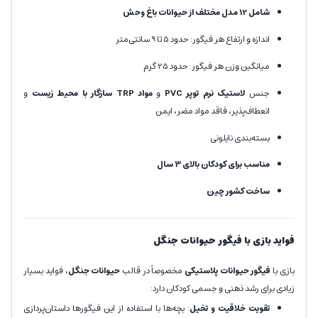
شامل 12 مدل مختلف از حیوانات باغ وحش
اندازه و ارتفاع هر فیگور: حدود 5 تا 9 سانتی‌متر
میانگین وزن هر فیگور: حدود 25 گرم
جنس
لاستیک نرم توپر PVC
و
مواد TRP سازگار با محیط زیست
و
انعطاف‌پذیر، فاقد مواد مضر، ایمن
بسته‌بندی نایلونی
مناسب برای کودکان بالای 3 سال
ساخت کشور چین
فواید بازی با فیگور حیوانات جنگل
بازی با
فیگور حیوانات پلاستیکی
مخصوصاً در قالب
حیوانات جنگل
، فواید بسیار
زیادی برای رشد ذهنی و جسمی کودکان دارد:
تقویت خلاقیت و تخیل
: بچه‌ها با استفاده از این فیگورها داستان‌پردازی