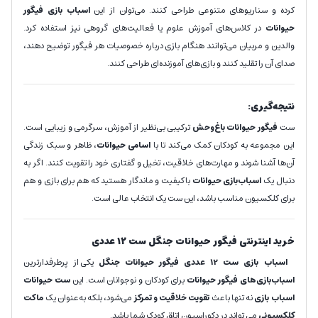
کرده و سناریوهای متنوعی طراحی کنند. می‌توان از این
اسباب بازی فیگور
حیوانات
در کلاس‌های آموزش علوم یا فعالیت‌های گروهی نیز استفاده کرد.
والدین و مربیان می‌توانند هنگام بازی درباره خصوصیات هر فیگور توضیح دهند،
صدای آن را تقلید کنند و بازی‌های آموزنده‌ای طراحی کنند.
نتیجه‌گیری:
ست
فیگور حیوانات باغ‌وحش
ترکیبی بی‌نظیر از آموزش، سرگرمی و زیبایی است.
این مجموعه به کودکان کمک می‌کند تا با
اسامی حیوانات
، ظاهر و سبک زندگی
آن‌ها آشنا شوند و مهارت‌های خلاقیت، تخیل و گفتاری خود را تقویت کنند. اگر به
دنبال یک
اسباب‌بازی حیوانات
باکیفیت و ماندگار هستید که هم برای بازی و هم
برای کلکسیون مناسب باشد، این ست یک انتخاب عالی است.
خرید اینترنتی فیگور
حیوانات جنگل
ست 12 عددی
اسباب بازی ست 12 عددی فیگور حیوانات جنگل
یکی از پرطرفدارترین
اسباب‌بازی‌های فیگور حیوانات
برای کودکان و نوجوانان است. این
ست حیوانات
اسباب بازی
نه تنها باعث
تقویت خلاقیت و تمرکز
می‌شود، بلکه به‌عنوان یک
ماکت
کلکسیونی
می تواند در
دکوراسیون اتاق کودک شما باشد.