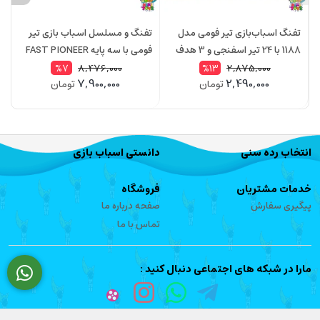
تفنگ اسباب‌بازی تیر فومی مدل
تفنگ و مسلسل اسباب بازی تیر
ت
1188 با 24 تیر اسفنجی و 3 هدف
فومی با سه پایه FAST PIONEER
نشانه‌گیری
مدل BH721
9
8,476,000
2,875,000
%7
%13
7,900,000
2,490,000
تومان
تومان
انتخاب رده سنی
دانستی اسباب بازی
خدمات مشتریان
فروشگاه
پیگیری سفارش
صفحه درباره ما
تماس با ما
مارا در شبکه های اجتماعی دنبال کنید :