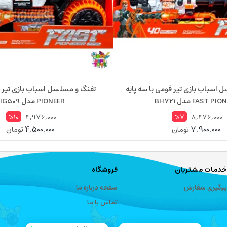
اسباب بازی تیر فومی با سه پایه
FAST P مدل BH721
PIONEER مدل BIG509
4,976,000
8,476,000
%10
%7
4,500,000
7,900,000
تومان
تومان
خدمات مشتریان
فروشگاه
پیگیری سفارش
صفحه درباره ما
تماس با ما