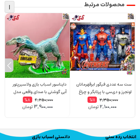
محصولات مرتبط
|
ست سه عددی فیگور ابرقهرمانان
دایناسور اسباب بازی ولاسیرپتور
د
اونجرز و دی‌سی با پرتابگر و چراغ
آبی گوشتی با صدای واقعی مدل
د
مدل 39993
004Q2
وا
4,250,000
2,350,000
%8
%11
3,900,000
2,100,000
تومان
تومان
انتخاب رده سنی
دانستی اسباب بازی