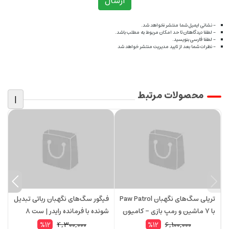
ارسال
- نشانی ایمیل شما منتشر نخواهد شد.
- لطفا دیدگاهتان تا حد امکان مربوط به مطلب باشد.
- لطفا فارسی بنویسید.
- نظرات شما بعد از تایید مدیریت منتشر خواهد شد
محصولات مرتبط
|
تریلی سگ‌های نگهبان Paw Patrol
فیگور سگ‌های نگهبان رباتی تبدیل
ف
با 7 ماشین و رمپ بازی – کامیون
شونده با فرمانده رایدر | ست 8
حمل‌ونقل کودکان مدل 599150
عددی Paw Patrol 599135
rol
4,300,000
6,100,000
%12
%12