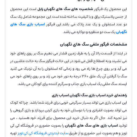
این محصول یک فیگور
شخصیت های سگ های نگهبان رابل
است.این محصول
از جنس پلاستیک براق و با کیفیت ساخته شده است.این مجموعه شامل یک سگ
دو عدد استخوان و یک عدد پلاک می باشد.این فیگور
اسباب بازی سگ های
نگهبان
یک ست دو منظوره و دوکاره می باشد.
مشخصات فیگور ملغی سگ های نگهبان
در ابتدا از قسمت بالا آن را به طرف زمین فشار می دهیم سگ بر روی پاهای خود
می نشیند و به اصطلاح قفل می شود.در این حالت فیگور سگ به حالت ماشین در
می آید و بر روی چرخ ها راه می رود و زمانی که استخوان را به آن نزدیک می کنید
سگ با گرفتن آن یک ملق 360 درجه به دور خود می زند و بر روی پاهای خود می
ایستد.سگ ملقی یک اسباب بازی جذاب و سرگرم کننده برای کودکان می باشد.
راهنمای خرید اسباب بازی سگ نگهبان اسباب بازی
این اسباب بازی می تواند بسیار سرگرمی خوبی برای فرزند شما باشد. چرا که کودک
می تواند بصورت انفرادی و یا با دوستان خود به بازی کردن بپردازد و بازی گروهی را
نیز تجربه کند. حال اگر به دنبال خرید این محصول برای فرزند خود هستید ، می
توانید
اسباب بازی های سگ های نگهبان
را بصورت حضوری در فروشگاه کی کی
تویز و هم بصورت غیر حضوری و از طریق
سایت اینترنتی فروشگاه کی کی تویز
تهیه