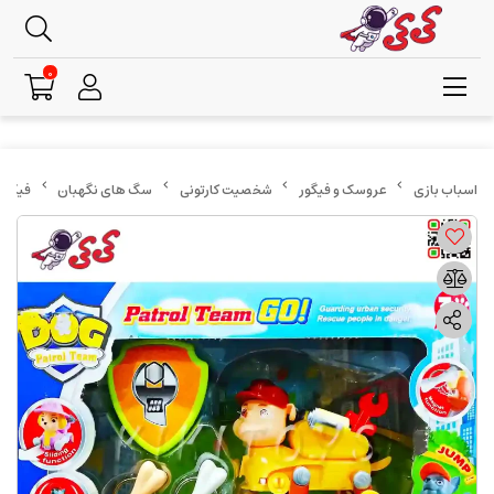
0
عروسک و فیگور
شخصیت کارتونی
سگ های نگهبان
فیگور س