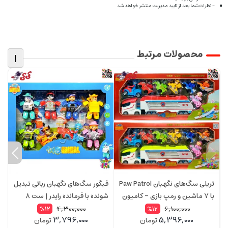
- نظرات شما بعد از تایید مدیریت منتشر خواهد شد
محصولات مرتبط
|
تریلی سگ‌های نگهبان Paw Patrol
فیگور سگ‌های نگهبان رباتی تبدیل
ف
با 7 ماشین و رمپ بازی – کامیون
شونده با فرمانده رایدر | ست 8
حمل‌ونقل کودکان مدل 599150
عددی Paw Patrol 599135
rol
4,300,000
6,100,000
%12
%12
3,796,000
5,396,000
تومان
تومان