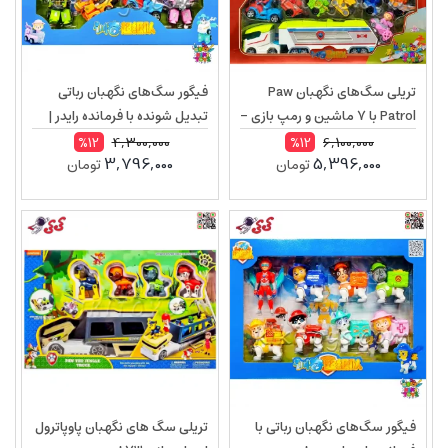
تریلی سگ‌های نگهبان Paw
فیگور سگ‌های نگهبان رباتی
Patrol با 7 ماشین و رمپ بازی –
تبدیل شونده با فرمانده رایدر |
کامیون حمل‌ونقل کودکان مدل
ست 8 عددی Paw Patrol
4,300,000
6,100,000
%12
%12
3,796,000
5,396,000
تومان
تومان
599135
599150
فیگور سگ‌های نگهبان رباتی با
تریلی سگ های نگهبان پاوپاترول