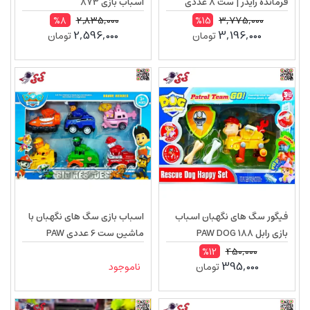
فرمانده رایدر | ست 8 عددی
اسباب بازی 873
Paw Patrol مکانیکی 599160
2,835,000
3,775,000
%8
%15
2,596,000
3,196,000
تومان
تومان
فیگور سگ های نگهبان اسباب
اسباب بازی سگ های نگهبان با
بازی رابل PAW DOG 188
ماشین ست 6 عددی PAW
9857
450,000
%12
395,000
تومان
ناموجود