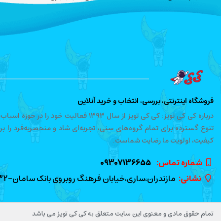
فروشگاه اینترنتی، بررسی، انتخاب و خرید آنلاین
درباره کی کی تویز: کی کی تویز از سال ۱۳۹۳ 
تنوع گسترده برای تمام گروه‌های سنی، تجربه‌ای شاد و منحصربه‌فرد را ب
کیفیت، اولویت ما رضایت شماست.
شماره تماس‌:
09307136655
نشانی:
مازندران،ساری،خیابان فرهنگ روبروی بانک سامان-01133328432-کد پستی 4818674565
تمام حقوق مادی و معنوی این سایت متعلق به کی کی تویز می باشد