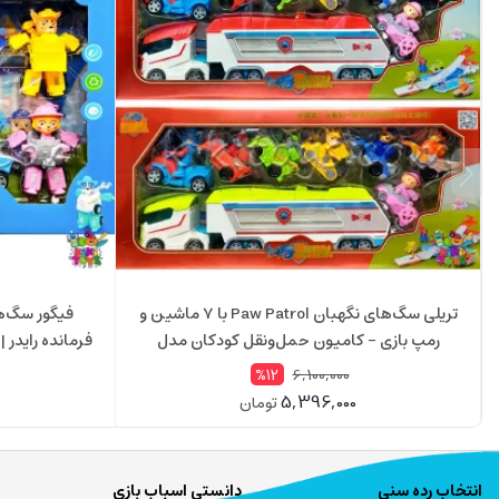
تریلی سگ‌های نگهبان Paw Patrol با 7 ماشین و
فیگور سگ‌ها
رمپ بازی – کامیون حمل‌ونقل کودکان مدل
فرمانده رایدر | ست 8 عددی 599135
599150
6,100,000
%12
5,396,000
تومان
انتخاب رده سنی
دانستی اسباب بازی