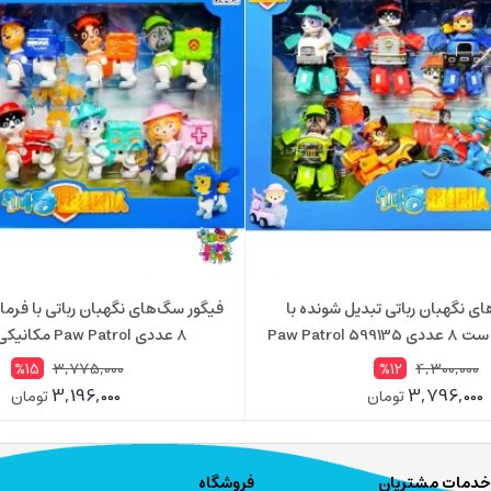
ی نگهبان رباتی تبدیل شونده با
فیگور سگ‌های نگهبان رباتی با فرمان
Paw Patrol 
8 عددی Paw Patrol مکانیکی 599160
3,775,000
4,300,000
%15
%12
3,196,000
3,796,000
تومان
تومان
خدمات مشتریان
فروشگاه