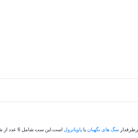
رطرفدار
سگ های نگهبان
یا
پاوپاترول
است.این ست شامل 6 عدد از شخصیت های این مجموعه مانند