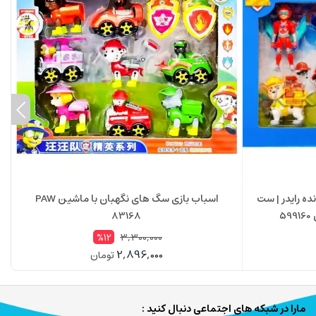
ده رایدر | ست
اسباب بازی سگ های نگهبان با ماشین PAW
83168
3,300,000
%12
2,896,000
تومان
مارا در شبکه های اجتماعی دنبال کنید :