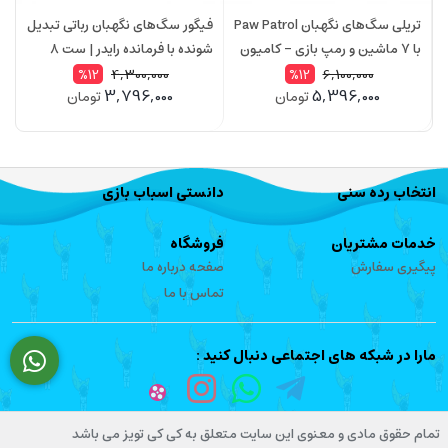
تریلی سگ‌های نگهبان Paw Patrol
فیگور سگ‌های نگهبان رباتی تبدیل
ف
با 7 ماشین و رمپ بازی – کامیون
شونده با فرمانده رایدر | ست 8
حمل‌ونقل کودکان مدل 599150
عددی Paw Patrol 599135
rol
4,300,000
6,100,000
%12
%12
3,796,000
5,396,000
تومان
تومان
انتخاب رده سنی
دانستی اسباب بازی
خدمات مشتریان
فروشگاه
پیگیری سفارش
صفحه درباره ما
تماس با ما
مارا در شبکه های اجتماعی دنبال کنید :
تمام حقوق مادی و معنوی این سایت متعلق به کی کی تویز می باشد