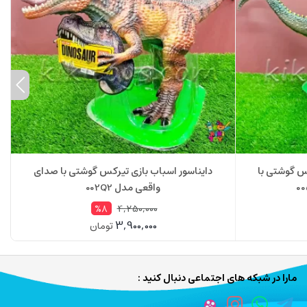
س گوشتی با
دایناسور اسباب بازی تیرکس گوشتی با صدای
واقعی مدل 002Q2
4,250,000
%8
3,900,000
تومان
مارا در شبکه های اجتماعی دنبال کنید :