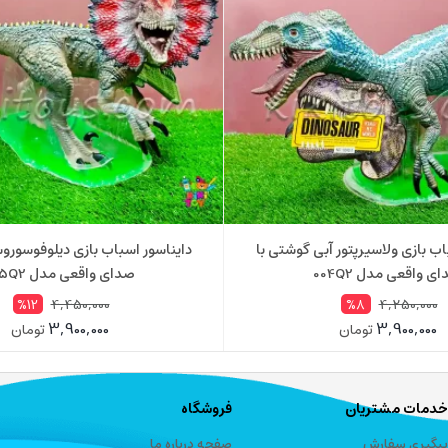
اب بازی ولاسیرپتور آبی گوشتی با
دایناسور اسباب بازی دیلوفوسورو
ی واقعی مدل 004Q2
صدای واقعی مدل 005Q2
4,450,000
4,250,000
%12
%8
3,900,000
3,900,000
تومان
تومان
خدمات مشتریان
فروشگاه
پیگیری سفارش
صفحه درباره ما