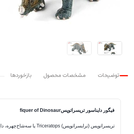
توضیحات
مشخصات محصول
بازخوردها
فیگور دایناسور
تریسراتوپس
fiquer of Dinosaur
تریسراتوپس (ترایسراتوپس) Triceratops یا سه‌شاخ‌چهره، دایناسوری شاخ‌دار و گیاه‌خوار از دورهٔ کرتاسه بود.