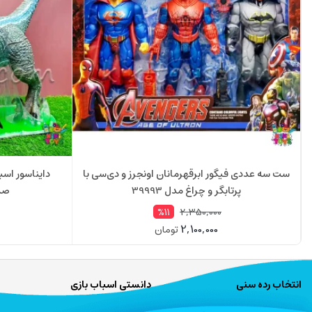
ست سه عددی فیگور ابرقهرمانان اونجرز و دی‌سی با
دایناسور اسب
پرتابگر و چراغ مدل 39993
صدا
2,350,000
%11
2,100,000
تومان
انتخاب رده سنی
دانستی اسباب بازی