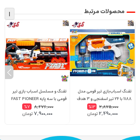
محصولات مرتبط
|
تفنگ اسباب‌بازی تیر فومی مدل
تفنگ و مسلسل اسباب بازی تیر
ت
1188 با 24 تیر اسفنجی و 3 هدف
فومی با سه پایه FAST PIONEER
نشانه‌گیری
مدل BH721
9
8,476,000
2,875,000
%7
%13
7,900,000
2,490,000
تومان
تومان