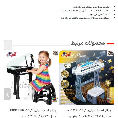
- نشانی ایمیل شما منتشر نخواهد شد.
- لطفا دیدگاهتان تا حد امکان مربوط به مطلب باشد.
- لطفا فارسی بنویسید.
- نظرات شما بعد از تایید مدیریت منتشر خواهد شد
محصولات مرتبط
|
پیانو اسباب بازی کودک 37 کلید
پیانو اسباب‌بازی کودک BuddiFun
پ
مدل GXL 225A با میکروفون،
مدل 88063 با 32 کلید،