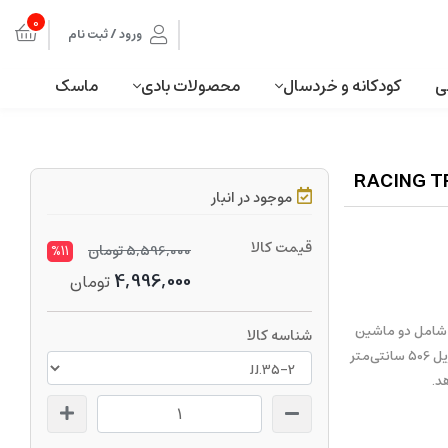
0
ورود / ثبت نام
ی
کودکانه و خردسال
محصولات بادی
ماسک
موجود در انبار
قیمت کالا
5,596,000
تومان
%11
4,996,000
تومان
ا طراحی منحصربه‌فرد، شامل دو ماشین
شناسه کالا
مسابقه‌ای و دو دسته کنترلی است. این محصول دارای مسیر مسابقه‌ای با طول ریل 506 سانتی‌متر
د.