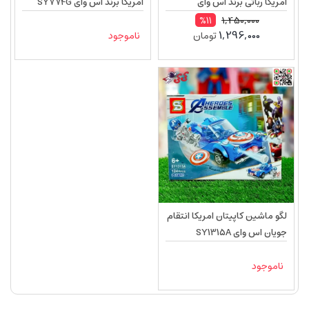
امریکا رباتی برند اس وای
امریکا برند اس وای SY774G
SY1312B
1,450,000
%11
1,296,000
تومان
ناموجود
لگو ماشین کاپیتان امریکا انتقام
جویان اس وای SY1315A
ناموجود