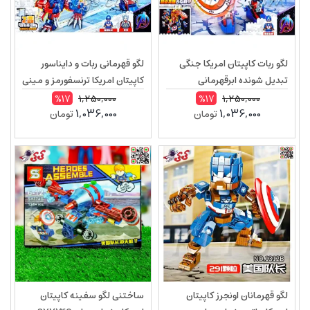
لگو ربات کاپیتان امریکا جنگی
لگو قهرمانی ربات و دایناسور
تبدیل شونده ابرقهرمانی
کاپیتان امریکا ترنسفورمز و مینی
MG1119B
فیگور تور MG818D
1,250,000
1,250,000
%17
%17
1,036,000
1,036,000
تومان
تومان
لگو قهرمانان اونجرز کاپیتان
ساختنی لگو سفینه کاپیتان