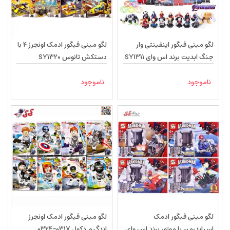
لگو مینی فیگور اینفینتی وار
لگو مینی فیگور ادمک اونجرز 4 با
جنگ ابدیت برند اس وای SY1311
دستکش تانوس SY1320
ناموجود
ناموجود
لگو مینی فیگور ادمک
لگو مینی فیگور ادمک اونجرز
اسپایدرمن با موتور برند اس وای
اندگیم دکول 0317-0324