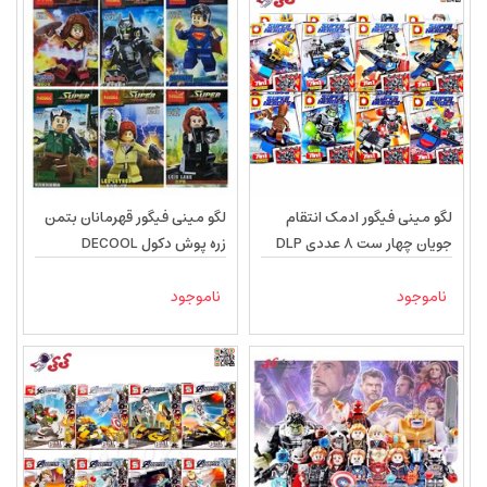
لگو مینی فیگور ادمک انتقام
لگو مینی فیگور قهرمانان بتمن
جویان چهار ست 8 عددی DLP
زره پوش دکول DECOOL
9096
ناموجود
ناموجود