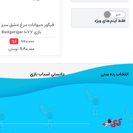
خیر
بله
فقط آیتم‌های ویژه
فیگور حیوانات مرغ عشق سبز 
بازی Budgerigar 1077
940,000
%6
880,000
تومان
انتخاب رده سنی
دانستی اسباب بازی