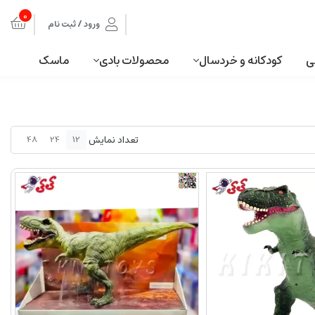
0
ورود / ثبت نام
ی
کودکانه و خردسال
محصولات بادی
ماسک
تعداد نمایش
48
24
12