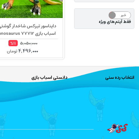
خیر
بله
فقط آیتم‌های ویژه
دایناسور تیرکس شاخدار گوشتی
اسباب بازی Tyrannosaurus 77712
5,050,000
%11
4,496,000
تومان
انتخاب رده سنی
دانستی اسباب بازی