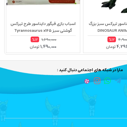
ناسور تیرکس سبز بزرگ
اسباب بازی فیگور دایناسور طرح تیرکس
DINOSAUR ANI
گوشتی سبز Tyrannosaurus x145
1,690,000
4,900
%12
%12
1,490,000
4,296
تومان
تومان
مارا در شبکه های اجتماعی دنبال کنید :