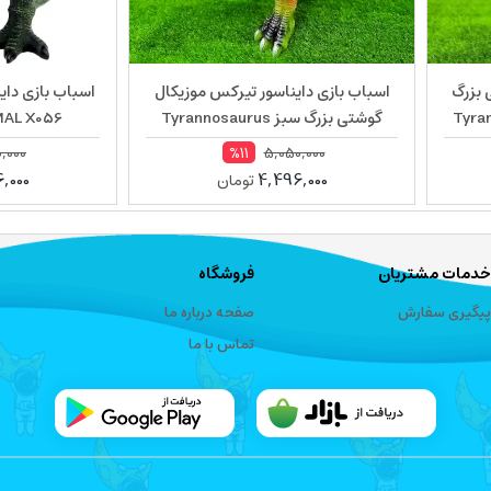
 بزرگ
اسباب بازی دایناسور تیرکس موزیکال
اسباب بازی دای
گوشتی بزرگ سبز Tyrannosaurus
MAL X056
777 11
,000
5,050,000
%11
,000
4,496,000
تومان
خدمات مشتریان
فروشگاه
پیگیری سفارش
صفحه درباره ما
تماس با ما