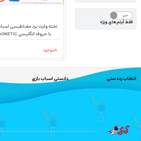
خیر
بله
فقط آیتم‌های ویژه
تخته وایت برد مغناطیسی اسباب
با حروف انگلیسی TIC
LEARNING CASE 9918
ناموجود
انتخاب رده سنی
دانستی اسباب بازی