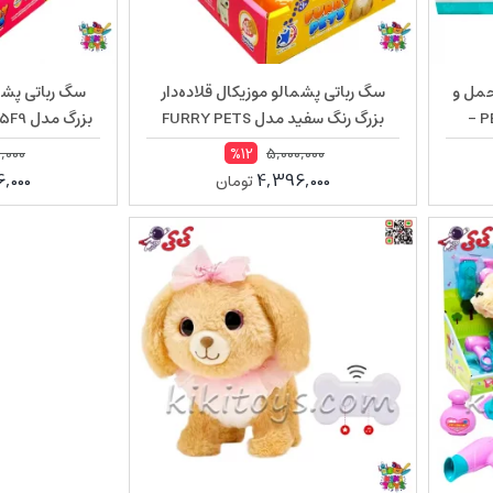
حمل و
سگ رباتی پشمالو موزیکال قلاده‌دار
سگ رباتی پشما
لوازم جانبی مدل PET WORLD –
بزرگ رنگ سفید مدل FURRY PETS
55F8 – نرم، سنسوردار و مناسب هدیه
سنسوردار و
,000
5,000,000
%12
کودک
,000
4,396,000
تومان