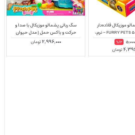
لو موزیکال قلاده‌دار
سگ رباتی پشمالو موزیکال با صدا و
بزرگ مدل FURRY PETS 55F9 – نرم،
حرکت و باکس حمل | مدل حیوان
 مناسب هدیه کودک
خانگی کودکانه MC1063
2,996,000
تومان
5,000
%12
4,396
تومان