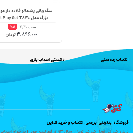
سگ رباتی پشمالو قلاده دار مو
بزرگ مدل Pet Play Set T830
4,400,000
%11
3,896,000
تومان
انتخاب رده سنی
دانستی اسباب بازی
فروشگاه اینترنتی، بررسی، انتخاب و خرید آنلاین
درباره کی کی تویز: کی کی تویز از سال ۱۳۹۳ 