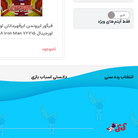
خیر
بله
فقط آیتم‌های ویژه
فیگور ایرونمن ابرقهرمانان او
اورجینال NECA Iron Man 72715
ناموجود
انتخاب رده سنی
دانستی اسباب بازی